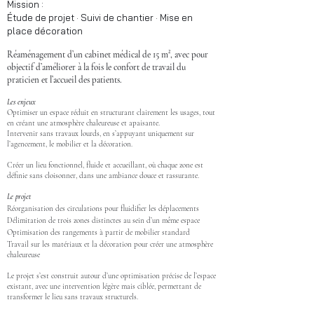
Mission :
Étude de projet · Suivi de chantier · Mise en
place décoration​
Réaménagement d’un cabinet médical de 15 m², avec pour
objectif d’améliorer à la fois le confort de travail du
praticien et l’accueil des patients.
Les enjeux
Optimiser un espace réduit en structurant clairement les usages, tout
en créant une atmosphère chaleureuse et apaisante.
Intervenir sans travaux lourds, en s’appuyant uniquement sur
l’agencement, le mobilier et la décoration.
Créer un lieu fonctionnel, fluide et accueillant, où chaque zone est
définie sans cloisonner, dans une ambiance douce et rassurante.
Le projet
Réorganisation des circulations pour fluidifier les déplacements
Délimitation de trois zones distinctes au sein d’un même espace
Optimisation des rangements à partir de mobilier standard
Travail sur les matériaux et la décoration pour créer une atmosphère
chaleureuse
Le projet s’est construit autour d’une optimisation précise de l’espace
existant, avec une intervention légère mais ciblée, permettant de
transformer le lieu sans travaux structurels.