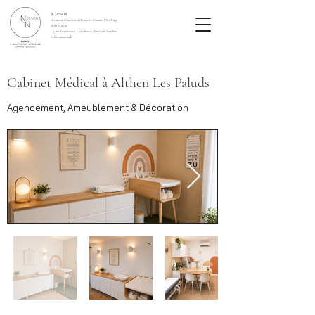
NL DESIGN
Architecte d’intérieur à Pernes-les-Fontaines | NL Design
06 88 64 93 98
+ 15 ans d’expérience - Architecte d'intérieur Vaucluse
leclercqnatacha.fr
Cabinet Médical à Althen Les Paluds
Agencement, Ameublement & Décoration