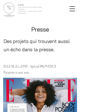
NL DESIGN
Architecte d’intérieur à Pernes-les-Fontaines | NL Design
06 88 64 93 98
+ 15 ans d’expérience - Architecte d'intérieur Vaucluse
leclercqnatacha.fr
Presse
Des projets qui trouvent aussi
un écho dans la presse.
ELLE MAGAZINE -
Spécial PROVENCE
Parution 12 mai 2022