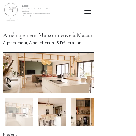
NL DESIGN
Architecte d’intérieur à Pernes-les-Fontaines | NL Design
06 88 64 93 98
+ 15 ans d’expérience - Architecte d'intérieur Vaucluse
leclercqnatacha.fr
Aménagement Maison neuve à Mazan
Agencement, Ameublement & Décoration
Mission :