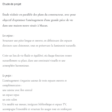
Etude de projet
Étude réalisée en parallèle des plans du constructeur, avec pour
objectif d’optimiser l’aménagement d’une grande pièce de vie
dans une maison neuve située à Mazan.
Les enjeux :
Structurer une pièce longue et ouverte, en définissant des espaces
distincts sans cloisonner, tout en préservant la luminosité naturelle.
Créer un lieu de vie fluide et équilibré, où chaque fonction trouve
naturellement sa place, dans une continuité visuelle et une
atmosphère harmonieuse.
Le projet :
L’aménagement s’organise autour de trois espaces ouverts et
complémentaires :
une cuisine avec îlot central
un espace repas
un coin salon
Un meuble sur mesure, intégrant bibliothèque et espace TV,
accompagne l’ensemble et structure les usages tout en renforçant