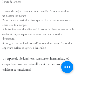
l’unité de la pièce.
Le cœur du projet repose sur la création d’un élément central fort :
un claustra sur mesure.
Pensé comme un véritable pivot spatial, il structure les volumes et
ancre la salle à manger.
À la fois fonctionnel et décoratif, il permet de filtrer les vues entre la
cuisine et l’espace repas, tout en conservant une sensation
d’ouverture.
Ses étagères aux profondeurs variées créent des espaces d’exposition,
apportant rythme et légèreté à l’ensemble.
Un espace de vie lumineux, structuré et harmonieux, où
chaque zone s’intègre naturellement dans un ensemble
cohérent et fonctionnel.
Echanger sur votre projet