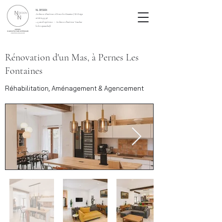
NL DESIGN
Architecte d’intérieur à Pernes-les-Fontaines | NL Design
06 88 64 93 98
+ 15 ans d’expérience - Architecte d'intérieur Vaucluse
leclercqnatacha.fr
Rénovation d'un Mas, à Pernes Les
Fontaines
Réhabilitation, Aménagement & Agencement