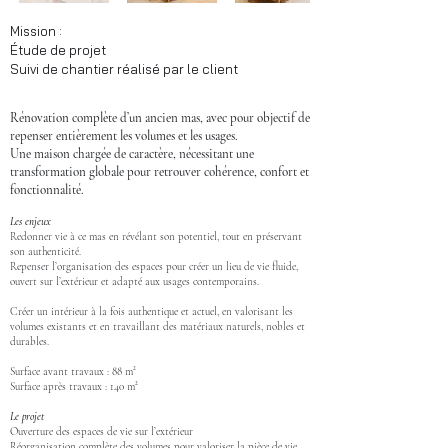
Mission :
Étude de projet
Suivi de chantier réalisé par le client
Rénovation complète d’un ancien mas, avec pour objectif de
repenser entièrement les volumes et les usages.
Une maison chargée de caractère, nécessitant une
transformation globale pour retrouver cohérence, confort et
fonctionnalité.
Les enjeux ​
Redonner vie à ce mas en révélant son potentiel, tout en préservant
son authenticité.
Repenser l’organisation des espaces pour créer un lieu de vie fluide,
ouvert sur l’extérieur et adapté aux usages contemporains.
Créer un intérieur à la fois authentique et actuel, en valorisant les
volumes existants et en travaillant des matériaux naturels, nobles et
durables.
Surface avant travaux : 88 m²
Surface après travaux : 140 m²
Le projet
Ouverture des espaces de vie sur l’extérieur
Réorganisation complète des volumes pour valoriser la pièce de vie