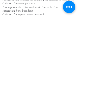
Création d’une suite parentale
Aménagement de trois chambres et d’une salle d’eau
Intégration d’une buanderie
Création d’un espace bureau dissimulé
Optimisation des rangements avec du mobilier standard
Réemploi des meubles existants
Transformation des volumes
Le projet s’appuie sur une relecture complète du bâti existant :
Agrandissement des espaces de vie
Ouverture des murs intérieurs pour plus de fluidité
Réhabilitation des anciennes remises et garages
→ transformation du garage en salle à manger
→ transformation des granges en espace nuit (3 chambres + salle
d’eau)
Un mas entièrement repensé, offrant des espaces ouverts,
lumineux et fonctionnels, tout en conservant une identité
forte et un esprit naturel.
Echanger sur votre projet